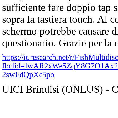
sufficiente fare doppio tap 
sopra la tastiera touch. Al c
schermo potrebbe causare di
questionario. Grazie per la 
https://it.research.net/r/FishMulti
fbclid=IwAR2xWe5ZqY8G7O1Ax
2swFdQpXc5po
UICI Brindisi (ONLUS) - 