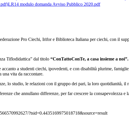
LR14 modulo domanda Avviso Pubblico 2020.pdf
derazione Pro Ciechi, Irifor e Biblioteca Italiana per ciechi, con il su
a Tiflodidattica” dal titolo
“ConTattoConTe, a casa insieme a noi”.
ete accanto a studenti ciechi, ipovedenti, e con disabilità plurime, famigl
 una vita da raccontare.
nze, lo studio, le relazioni con il gruppo dei pari, la loro quotidianità, i
ferenze che annullano differenze, per far crescere la consapevolezza e la
106566570992627/?tsid=0.4435169975018718&source=result