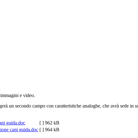
i immagini e video.
gerà un secondo campo con caratteristiche analoghe, che avrà sede in un
ani guida.doc
[ ]
962 kB
zione cani guida.doc
[ ]
964 kB