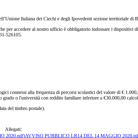
l’Unione Italiana dei Ciechi e degli Ipovedenti sezione territoriale di Br
che per accedere al nostro ufficio è obbligatorio indossare i dispositivi 
831-526105.
logici connessi alla frequenza di percorsi scolastici del valore di € 1.000
grado o l'università con reddito familiare inferiore a €30.000,00 calco
ata del timbro postale).
Allegati:
AVVISO PUBBLICO LR14 DEL 14 MAGGIO 2020.pd