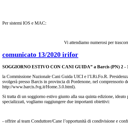
Per sistemi IOS e MAC:
Vi attendiamo numerosi per trascorr
comunicato 13/2020 irifor
SOGGIORNO ESTIVO CON CANI GUIDA” a Barcis (PN) 2 - 11 
la Commissione Nazionale Cani Guida UICI e l’I.Ri.Fo.R. Preside
svolgerà presso Barcis in provincia di Pordenone, nel comprensorio
http://www.barcis.fvg.it/Home.3.0.html
).
Si tratta di un soggiorno estivo giunto alla sua quinta edizione, ideato
specializzati, vogliamo raggiungere due importanti obiettivi:
- offrire al team Conduttore/Cane l’opportunità di condivisione e conf