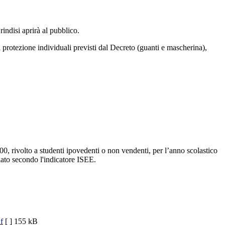
indisi aprirà al pubblico.
di protezione individuali previsti dal Decreto (guanti e mascherina),
,00, rivolto a studenti ipovedenti o non vendenti, per l’anno scolastico
lato secondo l'indicatore ISEE.
f
[ ]
155 kB