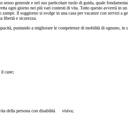
 senso generale e nel suo particolare ruolo di guida, quale fondamentale
etta ogni giorno nei più vari contesti di vita. Tutto questo avverrà in u
o zampe. Il soggiorno si svolge in una casa per vacanze con servizi a ges
ta libertà e sicurezza.
 capacità, puntando a migliorare le competenze di mobilità di ognuno, in 
 il cane;
i vita della persona con disabilità visiva;