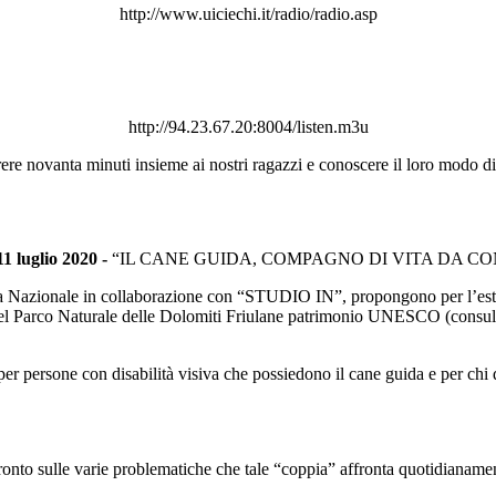
http://www.uiciechi.it/radio/radio.asp
http://94.23.67.20:8004/listen.m3u
ere novanta minuti insieme ai nostri ragazzi e conoscere il loro modo di
luglio 2020 -
“IL CANE GUIDA, COMPAGNO DI VITA DA CO
nza Nazionale in collaborazione con “STUDIO IN”, propongono per l
 del Parco Naturale delle Dolomiti Friulane patrimonio UNESCO (cons
 per persone con disabilità visiva che possiedono il cane guida e per chi 
ronto sulle varie problematiche che tale “coppia” affronta quotidianame