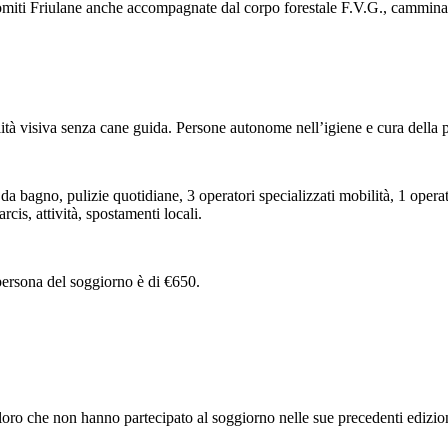
olomiti Friulane anche accompagnate dal corpo forestale F.V.G., cammin
lità visiva senza cane guida. Persone autonome nell’igiene e cura della 
a bagno, pulizie quotidiane, 3 operatori specializzati mobilità, 1 opera
is, attività, spostamenti locali.
 persona del soggiorno è di €650.
 coloro che non hanno partecipato al soggiorno nelle sue precedenti ediz