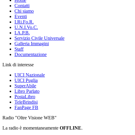
Home
Contatti
Chi siamo
Eventi
I.Ri.Fo.R.
U.N.I.Vo.C.
I.A.P.B.
Servizio Civile Universale
Galleria Immagini
Staff
Documentazione
Link di interesse
UICI Nazionale
UICI Puglia
SuperAbile
Libro Parlato
PostaLibro
TeleBrindisi
FanPage FB
Radio "Oltre Visione WEB"
La radio è momentaneamente
OFFLINE
.